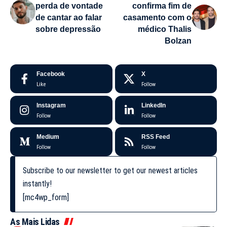
perda de vontade
confirma fim de
de cantar ao falar
casamento com o
sobre depressão
médico Thalis
Bolzan
Facebook
X
Like
Follow
Instagram
LinkedIn
Follow
Follow
Medium
RSS Feed
Follow
Follow
Subscribe to our newsletter to get our newest articles
instantly!
[mc4wp_form]
As Mais Lidas