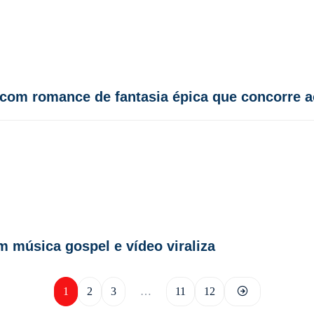
a com romance de fantasia épica que concorre 
m música gospel e vídeo viraliza
1
2
3
…
11
12