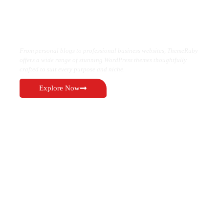
Where Niche Finds Its Perfect
WordPress Match
From personal blogs to professional business websites, ThemeRuby
offers a wide range of stunning WordPress themes thoughtfully
crafted to suit every purpose and niche.
Explore Now